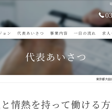
03
ジョン
代表あいさつ
事業内容
一日の流れ
求人
代表あいさつ
東京都大田
気と情熱を持って働ける方