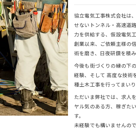
協立電気工事株式会社は
せないトンネル・高速道
力を供給する、仮設電気
創業以来、ご依頼主様の
術を磨き、日夜研鑽を積
今後も街づくりの縁の下
経験、そして 高度な技術
種土木工事を行ってまいり
ただいま弊社では、求人
ヤル気のある方、稼ぎた
す。
未経験でも構いませんの