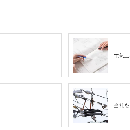
電気工
当社を