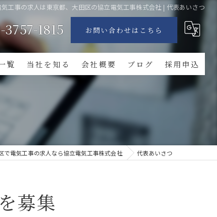
電気工事の求人は東京都、大田区の協立電気工事株式会社 | 代表あいさつ
-3757-1815
お問い合わせはこちら
一覧
当社を知る
会社概要
ブログ
採用申込
求人
正社員
作業員
区で電気工事の求人なら協立電気工事株式会社
代表あいさつ
電気工事士
転職
を募集