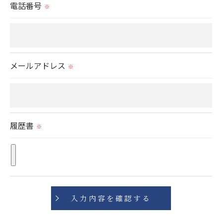
電話番号
※
＜個人情報の開示･訂正・削除･利用停止の手続につ
いて＞
当社では、お客様の個人情報の開示･訂正･削除・利
用停止の手続を定めさせて頂いております。
メールアドレス
※
ご本人である事を確認のうえ、対応させて頂きま
す。
個人情報の開示･訂正･削除・利用停止の具体的手続
きにつきましては、お電話でお問合せ下さい。
履歴書
※