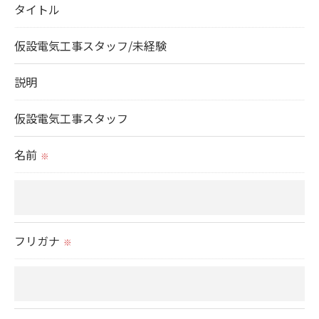
タイトル
＜個人情報の委託について＞
当社では、利用目的の達成に必要な範囲において、
仮設電気工事スタッフ/未経験
個人情報を外部に委託する場合があります。
これらの委託先に対しては個人情報保護契約等の措
説明
置をとり、適切な監督を行います。
仮設電気工事スタッフ
＜個人情報の安全管理＞
名前
※
当社では、個人情報の漏洩等がなされないよう、適
切に安全管理対策を実施します。
＜個人情報を与えなかった場合に生じる結果＞
フリガナ
※
必要な情報を頂けない場合は、それに対応した当社
のサービスをご提供できない場合がございますので
予めご了承ください。